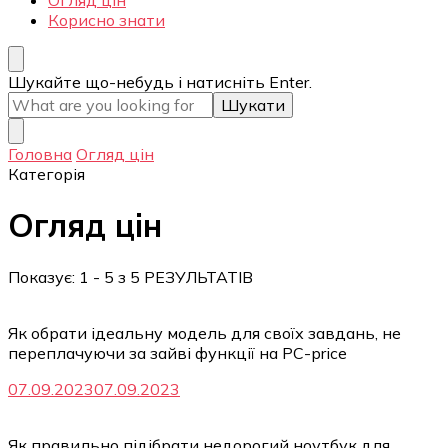
Огляд цін
Корисно знати
Шукаєте
Шукайте що-небудь і натисніть Enter.
щось?
Головна
Огляд цін
Категорія
Огляд цін
Показує: 1 - 5 з 5 РЕЗУЛЬТАТІВ
Як обрати ідеальну модель для своїх завдань, не
переплачуючи за зайві функції на PC-price
07.09.2023
07.09.2023
Як правильно підібрати недорогий ноутбук для