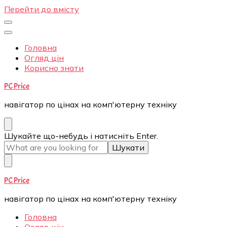
Перейти до вмісту
Головна
Огляд цін
Корисно знати
PC Price
навігатор по цінах на комп'ютерну техніку
Шукаєте
Шукайте що-небудь і натисніть Enter.
щось?
PC Price
навігатор по цінах на комп'ютерну техніку
Головна